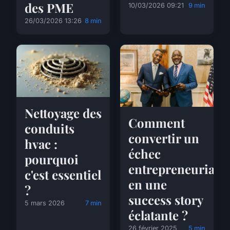
des PME
10/03/2026 09:21
9 min
26/03/2026 13:26
8 min
Nettoyage des
Comment
conduits
convertir un
hvac :
échec
pourquoi
entrepreneurial
c'est essentiel
en une
?
success story
5 mars 2026
7 min
éclatante ?
26 février 2025
5 min