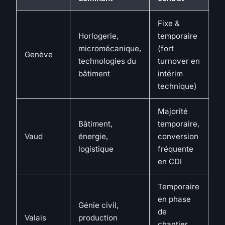
Fixe &
Horlogerie,
temporaire
Tr
micromécanique,
(fort
Genève
su
technologies du
turnover en
in
bâtiment
intérim
technique)
Majorité
Él
Bâtiment,
temporaire,
pa
Vaud
énergie,
conversion
po
logistique
fréquente
de
en CDI
Temporaire
en phase
Génie civil,
M
de
Valais
production
él
chantier,