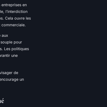
s entreprises en
, l’interdiction
s. Cela ouvre les
et commerciale.
e aux
t souple pour
s. Les politiques
rantir une
nvisager de
a encourage un
hé