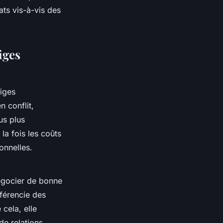
ats vis-à-vis des
iges
iges
n conflit,
us plus
la fois les coûts
onnelles.
négocier de bonne
fférencie des
cela, elle
de relations