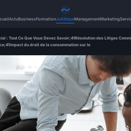
cueil
Actu
Business
Formation
Juridique
Management
Marketing
Servi
cial : Tout Ce Que Vous Devez Savoir;41Résolution des Litiges Comm
nce;41Impact du droit de la consommation sur le