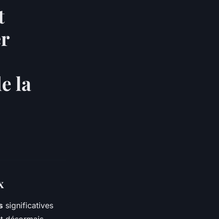
t
r
e la
x
s
significatives
nt désormais