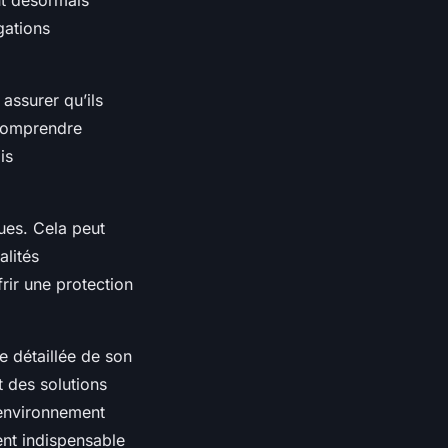
gations
assurer qu’ils
 comprendre
is
ques. Cela peut
alités
rir une protection
e détaillée de son
t des solutions
 environnement
ent indispensable