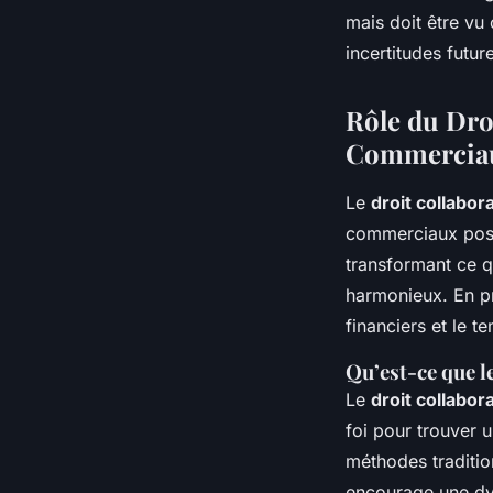
mais doit être vu
incertitudes futur
Rôle du Droi
Commercia
Le
droit collabora
commerciaux post-B
transformant ce q
harmonieux. En pr
financiers et le t
Qu’est-ce que l
Le
droit collabora
foi pour trouver 
méthodes traditio
encourage une dyn