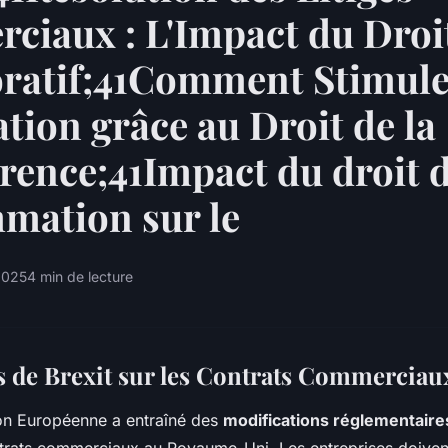
iaux : L'Impact du Droi
oratif;41Comment Stimule
ation grâce au Droit de la
ence;41Impact du droit d
mation sur le
2025
4 min de lecture
s de Brexit sur les Contrats Commerciau
ion Européenne a entraîné des
modifications réglementaire
ntrats commerciaux au Royaume-Uni. Les entreprises doive