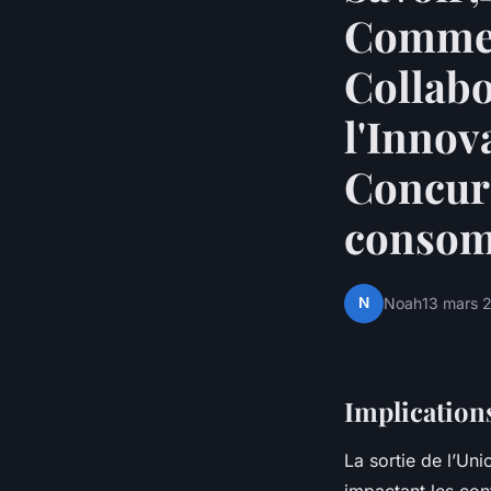
Commerc
Collab
l'Innov
Concurr
consom
N
Noah
13 mars 
Implication
La sortie de l’Un
impactant les co