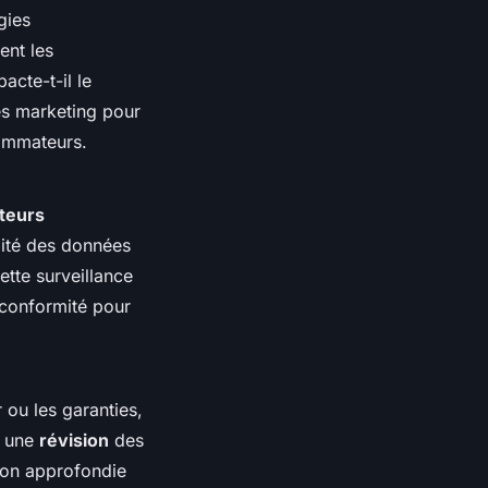
gies
ent les
acte-t-il le
ues marketing pour
sommateurs.
teurs
lité des données
ette surveillance
conformité pour
 ou les garanties,
t une
révision
des
sion approfondie