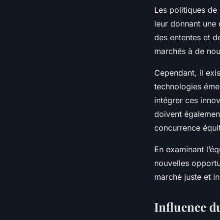
Les politiques de
leur donnant une 
des ententes et d
marchés à de nouv
Cependant, il exi
technologies émer
intégrer ces innov
doivent également
concurrence équit
En examinant l’équ
nouvelles opportu
marché juste et in
Influence d