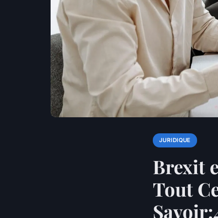
JURIDIQUE
Brexit 
Tout C
Savoir;