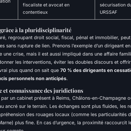
ation
fiscaliste et avocat en
sécurisation d
contentieux
URSSAF
grâce à la pluridisciplinarité
ré, regroupant droit social, fiscal, pénal et immobilier, peut 
 sans rupture de lien. Prenons l’exemple d’un dirigeant en d
e une crise, mais il est aussi impliqué dans une affaire famil
nner les interventions, éviter les doubles discours et offrir
 vrai plus quand on sait que
70 % des dirigeants en cessat
ucis personnels non anticipés
.
le et connaissance des juridictions
par un cabinet présent à Reims, Châlons-en-Champagne ou
au ancré sur le terrain. Les échanges sont plus fluides, les
mpréhension des rouages locaux (comme les particularités d
rne) plus fine. En cas d’urgence, la proximité raccourcit le
jour compte.