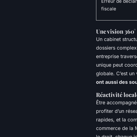
Erreur de déclar
fiscale
Une vision 360° 
Un cabinet structu
dossiers complexes
entreprise travers
unique peut coordo
globale. C’est un
ont aussi des so
Réactivité loca
Être accompagné 
profiter d’un rése
rapides, et la co
commerce de la Ma
le droit, chaque 