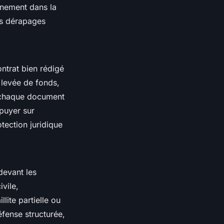
gnement dans la
es dérapages
ontrat bien rédigé
 levée de fonds,
, chaque document
ppuyer sur
tection juridique
devant les
ivile,
lite partielle ou
éfense structurée,