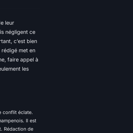
e leur
s négligent ce
tant, c’est bien
l rédigé met en
e, faire appel à
eulement les
conflit éclate.
hampenois. Il est
rt. Rédaction de