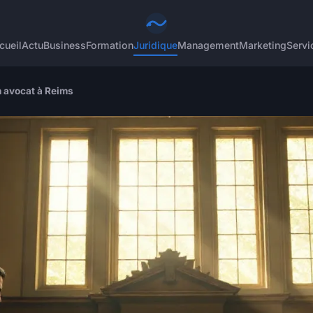
cueil
Actu
Business
Formation
Juridique
Management
Marketing
Servi
n avocat à Reims