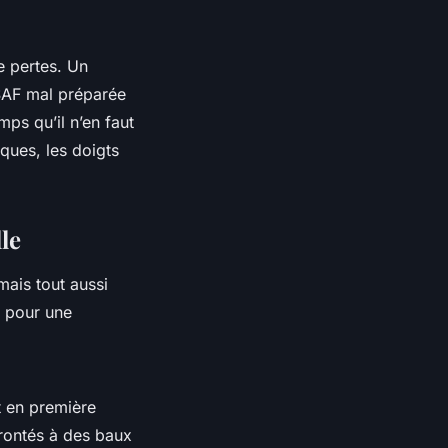
e pertes. Un
SSAF mal préparée
ps qu’il n’en faut
ques, les doigts
le
 mais tout aussi
l pour une
t en première
frontés à des baux