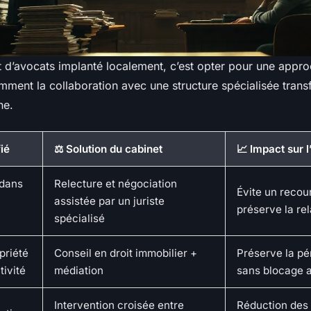
t d’avocats implanté localement, c’est opter pour une appro
omment la collaboration avec une structure spécialisée tran
ne.
fié
⚖️ Solution du cabinet
📈 Impact sur l
 dans
Relecture et négociation
Évite un recou
assistée par un juriste
préserve la rel
spécialisé
priété
Conseil en droit immobilier +
Préserve la pé
tivité
médiation
sans blocage a
Intervention croisée entre
Réduction des 